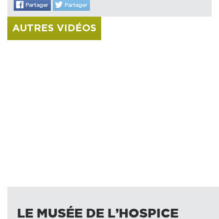
AUTRES VIDÉOS
JULIA_SaintRoch_JARDINS
Edouard Pignon et Leonor Fini : deux nouvelles
expositions à Issoudun
Vingtième édition de la nuit des musées à
Issoudun
Vingtième édition de la nuit des musées à
Issoudun
Edouard Pignon et Leonor Fini deux nouvelles
expositions à Issoudun
Marinette Cueco expose au Musée de l'Hospice
Saint-Roch
Thomas Gasquet en résidence à Issoudun
15ème édition de la nuit européenne des musées
Animation Bilum avec l’école Jean Jaurès
d’Issoudun
Cécile Reims
LE MUSÉE DE L’HOSPICE