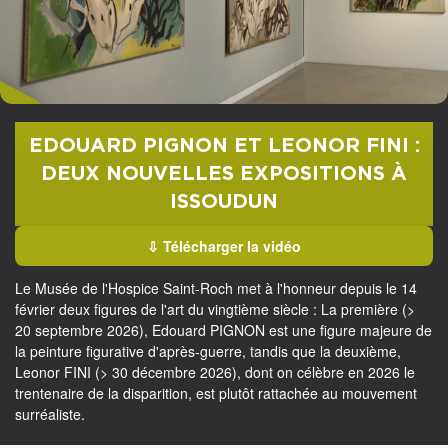
Roch
Fini
—
:
Issoudun
deux
nouvelles
EDOUARD PIGNON ET LEONOR FINI :
expositions
DEUX NOUVELLES EXPOSITIONS À
ISSOUDUN
à
Issoudun
⇩ Télécharger la vidéo
Le Musée de l'Hospice Saint-Roch met à l'honneur depuis le 14
février deux figures de l'art du vingtième siècle : La première (>
20 septembre 2026), Edouard PIGNON est une figure majeure de
la peinture figurative d'après-guerre, tandis que la deuxième,
Leonor FINI (> 30 décembre 2026), dont on célèbre en 2026 le
trentenaire de la disparition, est plutôt rattachée au mouvement
surréaliste.