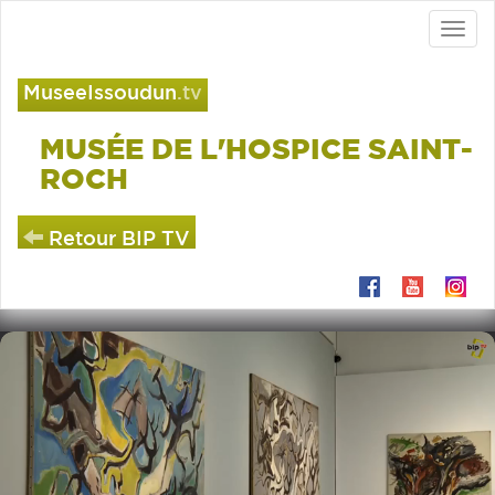
Toggl
naviga
MuseeIssoudun
.tv
MUSÉE DE L'HOSPICE SAINT-
ROCH
Retour BIP TV
Musée
Edouard
de
Pignon
l'Hospice
et
Saint-
Leonor