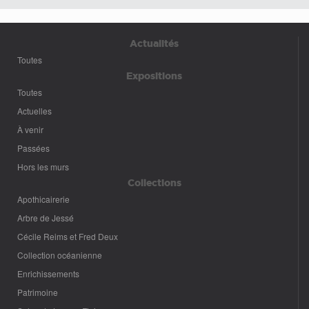
Actualités
Toutes
Expositions
Toutes
Actuelles
À venir
Passées
Hors les murs
Collections
Apothicairerie
Arbre de Jessé
Cécile Reims et Fred Deux
Collection océanienne
Enrichissements
Patrimoine