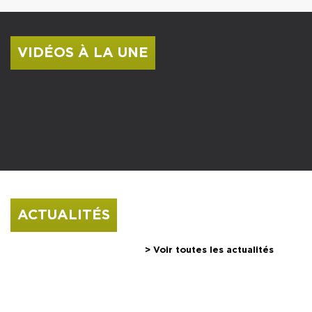
VIDÉOS À LA UNE
Edouard Pignon et Leonor Fini : deux nouvelles
expositions à Issoudun
Leonor Fini au Musée de l'Hospice Saint-Roch
Édouard PIGNON au Musée de l'Hospice Saint-
Roch
ACTUALITÉS
> Voir toutes les actualités
VISITES FLASH TOUT L'ÉTÉ
LES ATELIERS DES VACANCES